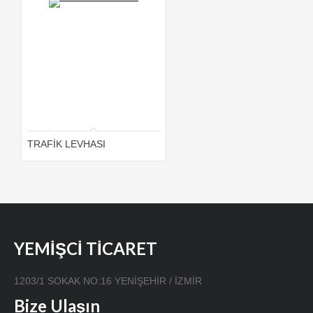
TRAFİK LEVHASI
YEMİŞCİ TİCARET
1203/1 SOKAK NO:16 YENİŞEHİR / İZMİR
Bize Ulaşın